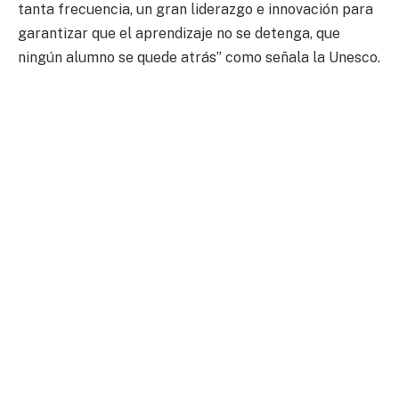
tanta frecuencia, un gran liderazgo e innovación para
garantizar que el aprendizaje no se detenga, que
ningún alumno se quede atrás” como señala la Unesco.
Es el momento de pensar más allá del COVID-19,
reinventar la educación y lograr el objetivo de brindar
acceso a un aprendizaje de calidad a todos los
estudiantes.
Expresamos nuestro saludo a todos aquellos actores
que forman parte de la Educación en el mundo.
Facebook
Twitter
LinkedIn
Email
WhatsApp
Copy
Link
Publicaciones relacionadas