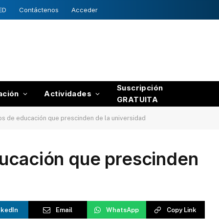
ED
Contáctenos
Acceder
Suscripción
ación
Actividades
GRATUITA
 de educación que prescinden de la universidad
ucación que prescinden
nkedIn
Email
WhatsApp
Copy Link