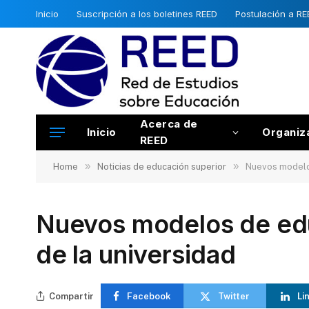
Inicio
Suscripción a los boletines REED
Postulación a RE
Acerca de
Inicio
Organiz
REED
»
»
Home
Noticias de educación superior
Nuevos modelos
Nuevos modelos de ed
de la universidad
Compartir
Facebook
Twitter
Li