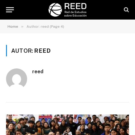
»
Home
Author: reed (Page 4)
AUTOR:
REED
reed